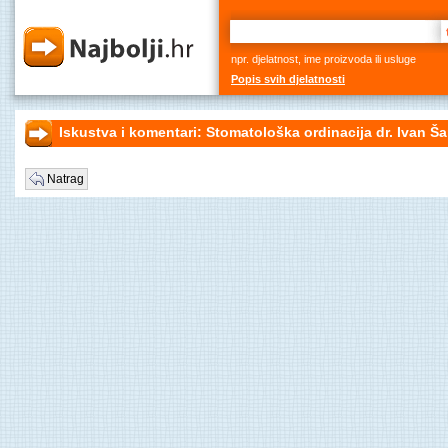
npr. djelatnost, ime proizvoda ili usluge
Popis svih djelatnosti
Iskustva i komentari: Stomatološka ordinacija dr. Ivan Ša
Natrag