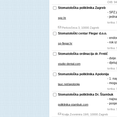
OIB: 9
Stomatološka poliklinika Zagreb
- SPZ 
- jedn
spz.hr
tvrtka
Perkovčeva 3, 10000 Zagreb
Stomatološki centar Flegar d.o.o.
- endod
- rok 
sp-flegar.hr
tvrtka
Stomatološka ordinacija dr. Frntić
- dvij
- djel
studio-dental.com
tvrtka
Stomatološka poliklinika Apolonija
- 1. n
- mogu
lauc.net/apolonija
tvrtka
Stomatološka poliklinika Dr. Štambuk
- najsu
- posj
poliklinika-stambuk.com
tvrtka
Kralja Zvonimira 19/II, 10000 Zagreb