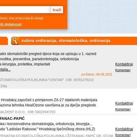
atnost, ime proizvoda ili usluge
ih djelatnosti
zubna ordinacija, stomatološka, ordinacija
latni stomatološki pregled djece koja se upisuju u 1. razred
nostika, preventiva, paradontologija, ortodoncija
a kirurgija, protetika, implantati
Kontaktiraj
talja...
Komentari
uvršteno: 08.06.2011
: STOMATOLOŠKA POLIKLINIKA "CENTAR" OIB: 39781279210
 23a)
 u Hrvatskoj započeli s primjenom ZX-27 staklenih materijala
Kontaktiraj
vazivna tehnika HealOzone savršena je za dječje preglede
Komentari
: VALDENT D.O.O. OIB: 58022947293
ŠTEFANAC-PAPIĆ
ska i konzervativna stomatologija, ortodoncija, kirurgija...
ada "Ladislav Rakovac" Hrvatskog liječničkog zbora (HLZ)
Kontaktiraj
Komentari
: PRIVATNA STOMATOLOŠKA POLIKLINIKA J.ŠTEFANAC-PAPIĆ DR. STOM.