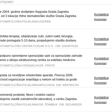
4375629807
je 2004. godine dodijeljen Nagrada Grada Zagreba
Kontaktiraj
a od 3 lokacije Hitne stomatološke službe Grada Zagreba
Komentari
: STOMATOLOŠKA POLIKLINIKA ZAGREB
otska terapija, izbjeljivanje zubi, zubni nakit, kirurgija..
Kontaktiraj
izrade pomagala 5-10 dana, posjedujemo vlastitu dostavu
Komentari
: STOMATOLOŠKI CENTAR FLEGAR D.O.O. OIB: 22618474163
e potpuno opremljene operacijske sale za operacijske zahvate
Kontaktiraj
ujemo u sklopu ekskluzivnog centra za estetsku medicinu
Komentari
: STOMATOLOŠKA ORDINACIJA DR. FRNTIĆ
agrada za nevidljive ortodontske aparate, Firenza 2006.
Kontaktiraj
ćnost organizacije smještaja u nekom od hotela za goste
Komentari
: STOMATOLOŠKA POLIKLINIKA APOLONIJA OIB: 46057901754
vremeniji protetski, fiksni i mobilni radovi
Kontaktiraj
edujemo vlastiti zubotehnički laboratorij, u centru Zagreba
Komentari
: STOMATOLOŠKA POLIKLINIKA DR. ŠTAMBUK OIB: 28214693535