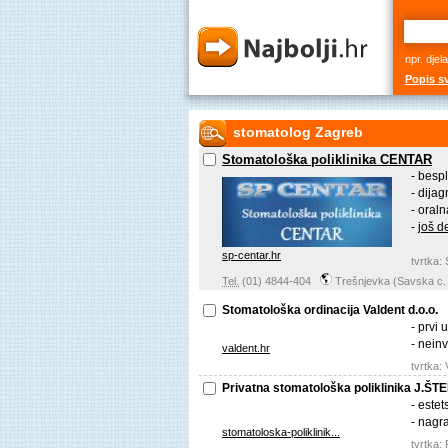
npr. djel
Popis sv
stomatolog Zagreb
Stomatološka poliklinika CENTAR
- besp
- dijag
- oraln
-
još de
sp-centar.hr
tvrtka
Tel.
(01) 4844-404
Trešnjevka (Savska c.
Stomatološka ordinacija Valdent d.o.o.
- prvi
- nein
valdent.hr
tvrtka
Privatna stomatološka poliklinika J.
- estet
- nagr
stomatoloska-poliklinik...
tvrtka